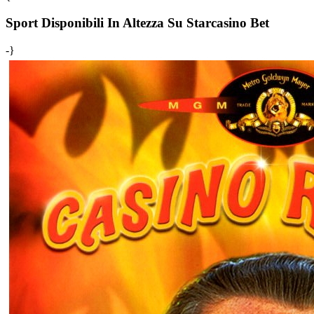
Sport Disponibili In Altezza Su Starcasino Bet
-}