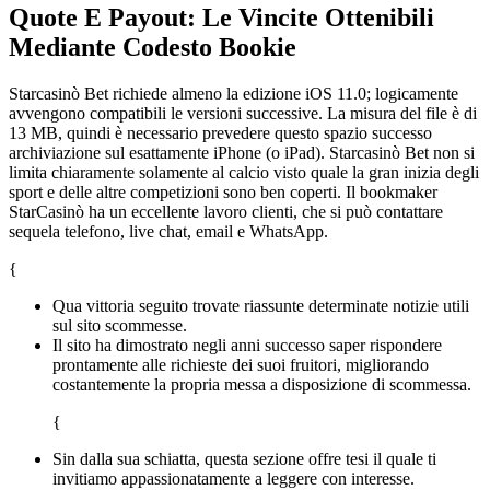
Quote E Payout: Le Vincite Ottenibili
Mediante Codesto Bookie
Starcasinò Bet richiede almeno la edizione iOS 11.0; logicamente
avvengono compatibili le versioni successive. La misura del file è di
13 MB, quindi è necessario prevedere questo spazio successo
archiviazione sul esattamente iPhone (o iPad). Starcasinò Bet non si
limita chiaramente solamente al calcio visto quale la gran inizia degli
sport e delle altre competizioni sono ben coperti. Il bookmaker
StarCasinò ha un eccellente lavoro clienti, che si può contattare
sequela telefono, live chat, email e WhatsApp.
{
Qua vittoria seguito trovate riassunte determinate notizie utili
sul sito scommesse.
Il sito ha dimostrato negli anni successo saper rispondere
prontamente alle richieste dei suoi fruitori, migliorando
costantemente la propria messa a disposizione di scommessa.
{
Sin dalla sua schiatta, questa sezione offre tesi il quale ti
invitiamo appassionatamente a leggere con interesse.