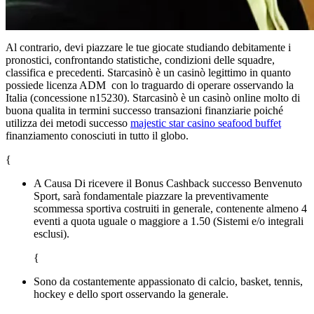
Al contrario, devi piazzare le tue giocate studiando debitamente i
pronostici, confrontando statistiche, condizioni delle squadre,
classifica e precedenti. Starcasinò è un casinò legittimo in quanto
possiede licenza ADM con lo traguardo di operare osservando la
Italia (concessione n15230). Starcasinò è un casinò online molto di
buona qualita in termini successo transazioni finanziarie poiché
utilizza dei metodi successo
majestic star casino seafood buffet
finanziamento conosciuti in tutto il globo.
{
A Causa Di ricevere il Bonus Cashback successo Benvenuto
Sport, sarà fondamentale piazzare la preventivamente
scommessa sportiva costruiti in generale, contenente almeno 4
eventi a quota uguale o maggiore a 1.50 (Sistemi e/o integrali
esclusi).
{
Sono da costantemente appassionato di calcio, basket, tennis,
hockey e dello sport osservando la generale.