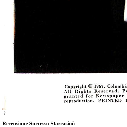
-}
Recensione Successo Starcasinò