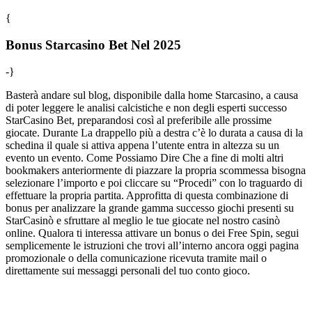
{
Bonus Starcasino Bet Nel 2025
-}
Basterà andare sul blog, disponibile dalla home Starcasino, a causa
di poter leggere le analisi calcistiche e non degli esperti successo
StarCasino Bet, preparandosi così al preferibile alle prossime
giocate. Durante La drappello più a destra c’è lo durata a causa di la
schedina il quale si attiva appena l’utente entra in altezza su un
evento un evento. Come Possiamo Dire Che a fine di molti altri
bookmakers anteriormente di piazzare la propria scommessa bisogna
selezionare l’importo e poi cliccare su “Procedi” con lo traguardo di
effettuare la propria partita. Approfitta di questa combinazione di
bonus per analizzare la grande gamma successo giochi presenti su
StarCasinò e sfruttare al meglio le tue giocate nel nostro casinò
online. Qualora ti interessa attivare un bonus o dei Free Spin, segui
semplicemente le istruzioni che trovi all’interno ancora oggi pagina
promozionale o della comunicazione ricevuta tramite mail o
direttamente sui messaggi personali del tuo conto gioco.