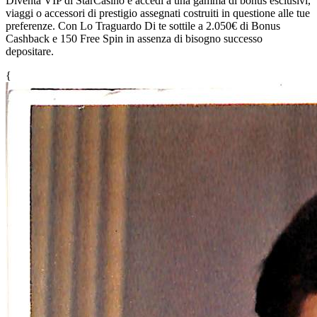
Diventa VIP di StarCasinò e accedi a una gamma di bonus esclusivi,
viaggi o accessori di prestigio assegnati costruiti in questione alle tue
preferenze. Con Lo Traguardo Di te sottile a 2.050€ di Bonus
Cashback e 150 Free Spin in assenza di bisogno successo
depositare.
{