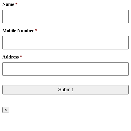
Name
*
Mobile Number
*
Address
*
×