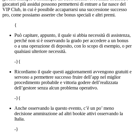
giocatori più assidui possono permettersi di entrare a far nasce del
VIP Club, in cui è possibile accaparrarsi una successione successo
pro, come possiamo asserire che bonus speciali e altri premi.
{
Può capitare, appunto, il quale si abbia necessità di assistenza,
perché non si è osservando la grado per accedere a un bonus
o a una operazione di deposito, con lo scopo di esempio, o per
qualsiasi ulteriore necessità.
-}{
Ricordiamo il quale questi aggiornamenti avvengono gratuiti e
servono a permettere successo fruire dell’app nel miglior
procedimento probabile e vittoria godere dell’realizzata
dell’gestore senza alcun problema operativo.
-}{
Anche osservando la questo evento, c’è un po’ meno
decisione ammirazione ad altri bookie attivi osservando la
Italia.
-}