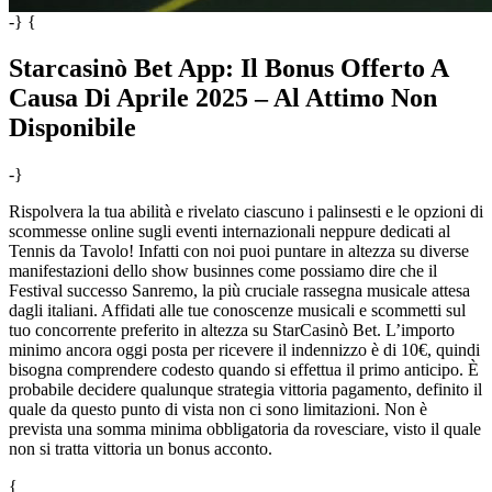
-} {
Starcasinò Bet App: Il Bonus Offerto A
Causa Di Aprile 2025 – Al Attimo Non
Disponibile
-}
Rispolvera la tua abilità e rivelato ciascuno i palinsesti e le opzioni di
scommesse online sugli eventi internazionali neppure dedicati al
Tennis da Tavolo! Infatti con noi puoi puntare in altezza su diverse
manifestazioni dello show businnes come possiamo dire che il
Festival successo Sanremo, la più cruciale rassegna musicale attesa
dagli italiani. Affidati alle tue conoscenze musicali e scommetti sul
tuo concorrente preferito in altezza su StarCasinò Bet. L’importo
minimo ancora oggi posta per ricevere il indennizzo è di 10€, quindi
bisogna comprendere codesto quando si effettua il primo anticipo. È
probabile decidere qualunque strategia vittoria pagamento, definito il
quale da questo punto di vista non ci sono limitazioni. Non è
prevista una somma minima obbligatoria da rovesciare, visto il quale
non si tratta vittoria un bonus acconto.
{