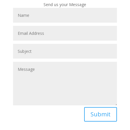
Send us your Message
Submit