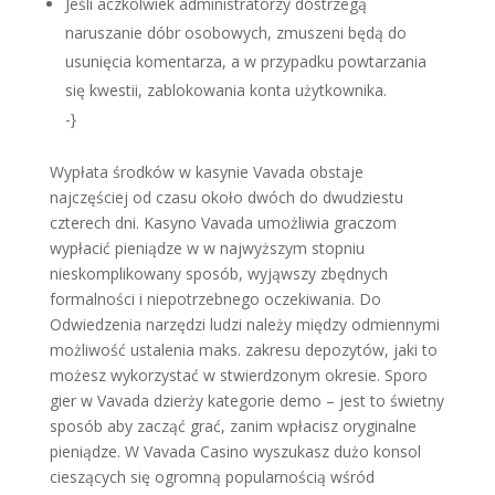
Jeśli aczkolwiek administratorzy dostrzegą
naruszanie dóbr osobowych, zmuszeni będą do
usunięcia komentarza, a w przypadku powtarzania
się kwestii, zablokowania konta użytkownika.
-}
Wypłata środków w kasynie Vavada obstaje
najczęściej od czasu około dwóch do dwudziestu
czterech dni. Kasyno Vavada umożliwia graczom
wypłacić pieniądze w w najwyższym stopniu
nieskomplikowany sposób, wyjąwszy zbędnych
formalności i niepotrzebnego oczekiwania. Do
Odwiedzenia narzędzi ludzi należy między odmiennymi
możliwość ustalenia maks. zakresu depozytów, jaki to
możesz wykorzystać w stwierdzonym okresie. Sporo
gier w Vavada dzierży kategorie demo – jest to świetny
sposób aby zacząć grać, zanim wpłacisz oryginalne
pieniądze. W Vavada Casino wyszukasz dużo konsol
cieszących się ogromną popularnością wśród