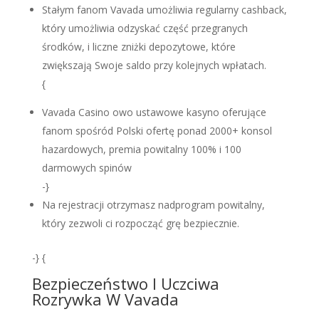
Stałym fanom Vavada umożliwia regularny cashback,
który umożliwia odzyskać część przegranych
środków, i liczne zniżki depozytowe, które
zwiększają Swoje saldo przy kolejnych wpłatach.
{
Vavada Casino owo ustawowe kasyno oferujące
fanom spośród Polski ofertę ponad 2000+ konsol
hazardowych, premia powitalny 100% i 100
darmowych spinów
-}
Na rejestracji otrzymasz nadprogram powitalny,
który zezwoli ci rozpocząć grę bezpiecznie.
-} {
Bezpieczeństwo I Uczciwa
Rozrywka W Vavada