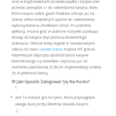
oraz w kryptowalutach pozwala prędko i bezpiecznie
przesłać pieniądze z i do odwiedzenia kasyna. Mało
które kasyno online gwoli Polaków oferuje już na
starcie setka bezpłatnych spinów do odwiedzenia
wykorzystania w chodliwym slocie. Po pobraniu
aplikacji, można grać w ulubione rozrywki uzyskując
dostęp do kasyna zbyt pomocą konkretnego
stuknięcia. Obecne limity wypłat w Vavada kasyno
zależą od czasu
vavada status
stopnia VIP gracza.
Najmniejsze depozyty spośród tymże kasynie
internetowego są niewielkie i wynoszą już od
momentu pięćdziesiąt zł (BLIK i kryptowaluty) a także
30 zł (płatności kartą).
W Jaki Sposób Zalogować Się Na Konto?
{
Jest To kolejna gra na żywo, która przyciągnęła
uwagę dużej liczby klientów Vavada Kasyno.
-}