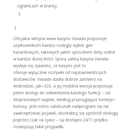
ograniczeń w branży.
-}
-}
Oficjalna witryna www kasyno Vavada proponuje
użytkownikom bardzo rozległy wybór gier
hazardowych, takowych jakim sposobem sloty online
w bardzo dużej ilości. Sporą zaletą kasyna Vavada
wydaje się zjawisko, że kasyno jest to
oferuje wyłącznie rozrywki od najznamienitszych
dostawców. Vavada działa dobrze zarówno na
Androidzie, jak i iOS, a jej mobilna wersja proponuje
pełen dostęp do odwiedzenia każdego funkcji – od
ekspresowych wypłat, według przyciągające turnieje i
bonusy. Jeśli mimo całokształt nadprogram się nie
zaakceptować pojawił, skontaktuj się spośród obsługą
poprzez czat na żywo – są dostępni 24/7 i prędko
rozwiązują takie przypadki.