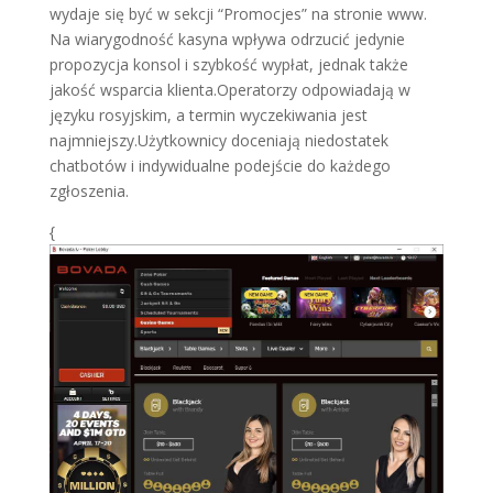
wydaje się być w sekcji “Promocjes” na stronie www.
Na wiarygodność kasyna wpływa odrzucić jedynie
propozycja konsol i szybkość wypłat, jednak także
jakość wsparcia klienta.Operatorzy odpowiadają w
języku rosyjskim, a termin wyczekiwania jest
najmniejszy.Użytkownicy doceniają niedostatek
chatbotów i indywidualne podejście do każdego
zgłoszenia.
{