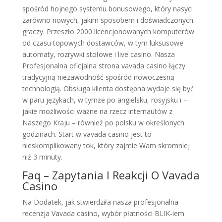
spośród hojnego systemu bonusowego, który nasyci
zarówno nowych, jakim sposobem i doświadczonych
graczy. Przeszło 2000 licencjonowanych komputerów
od czasu topowych dostawców, w tym luksusowe
automaty, rozrywki stołowe i live casino. Nasza
Profesjonalna oficjalna strona vavada casino łączy
tradycyjną niezawodność spośród nowoczesną
technologią. Obsługa klienta dostępna wydaje się być
w paru językach, w tymże po angielsku, rosyjsku i –
jakie możliwości ważne na rzecz internautów z
Naszego Kraju – również po polsku w określonych
godzinach. Start w vavada casino jest to
nieskomplikowany tok, który zajmie Wam skromniej
niż 3 minuty.
Faq – Zapytania I Reakcji O Vavada
Casino
Na Dodatek, jak stwierdziła nasza profesjonalna
recenzja Vavada casino, wybór płatności BLIK-iem