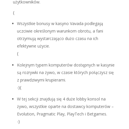
użytkowników.
{
Wszystkie bonusy w kasyno Vavada podlegają
uczciwie określonym warunkom obrotu, a fani
otrzymują wystarczająco dużo czasu na ich
efektywne użycie.
{
Kolejnym typem komputerów dostępnych w kasynie
są rozrywki na żywo, w czasie których połączysz się
z prawdziwymi krupierami.
-}{
W tej sekcji znajdują się 4 duże lobby konsol na
żywo, wszystkie oparte na dostawcy komputerów –
Evolution, Pragmatic Play, PlayTech i Betgames.
-}