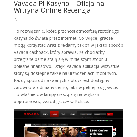
Vavada Pl Kasyno – Oficjalna
Witryna Online Recenzja
-}
To rozwiązanie, które przenosi atmosferę rzetelnego
kasyna do świata przez internet. Co Więcej gracze
mogą korzystać wraz z reklamy takich w jaki to sposób
Vavada cashback, który sprawia, że chociażby
przegrane partie stają się w mniejszym stopniu
bolesne finansowo. Dzięki Vavada aplikacja wszystkie
stoły są dostępne także na urządzeniach mobilnych.
Każdy spośród nazwanych slotów jest dostępny
zarówno w odmiany demo, jak i w pełnej rozgrywce.
To właśnie ów lampy cieszą się największą
popularnością wśród graczy w Polsce.