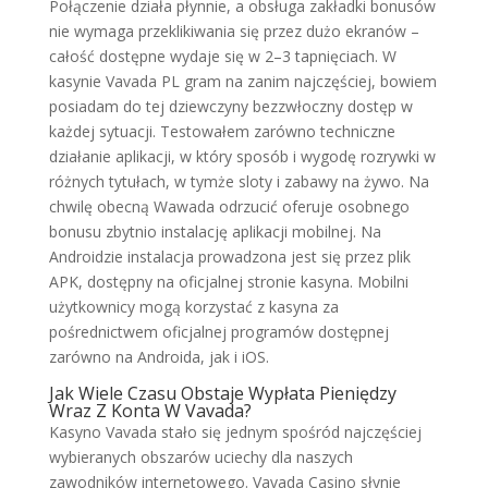
Połączenie działa płynnie, a obsługa zakładki bonusów
nie wymaga przeklikiwania się przez dużo ekranów –
całość dostępne wydaje się w 2–3 tapnięciach. W
kasynie Vavada PL gram na zanim najczęściej, bowiem
posiadam do tej dziewczyny bezzwłoczny dostęp w
każdej sytuacji. Testowałem zarówno techniczne
działanie aplikacji, w który sposób i wygodę rozrywki w
różnych tytułach, w tymże sloty i zabawy na żywo. Na
chwilę obecną Wawada odrzucić oferuje osobnego
bonusu zbytnio instalację aplikacji mobilnej. Na
Androidzie instalacja prowadzona jest się przez plik
APK, dostępny na oficjalnej stronie kasyna. Mobilni
użytkownicy mogą korzystać z kasyna za
pośrednictwem oficjalnej programów dostępnej
zarówno na Androida, jak i iOS.
Jak Wiele Czasu Obstaje Wypłata Pieniędzy
Wraz Z Konta W Vavada?
Kasyno Vavada stało się jednym spośród najczęściej
wybieranych obszarów uciechy dla naszych
zawodników internetowego. Vavada Casino słynie