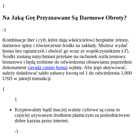
{
Na Jaką Grę Przyznawane Są Darmowe Obroty?
-}
Kombinacje liter i cyfr, które dają właścicielowi bezpłatne żetony,
darmowe spiny i równoczesne środki na zakłady. Możesz wydać
bonus bez ograniczeń i obrócić go wraz ze współczynnikiem x35.
Środki zostaną natychmiast przelane na rachunek rozliczeniowy
bonusowe i będą zrobione do odwiedzenia obstawiania poprzednio
dokonaniem
vavada casino bonus
wpłaty. Aby jego aktywować,
należy doładować saldo zabawy kwotą od 1 do odwiedzenia 1,000
USD w jakiejś transakcji.
{
{
Kryptowaluty bądź inaczej waluty cyfrowe są coraz to
częściej używanym środkiem płatniczym za pośrednictwem
dobre kasyna przez internet.
-}