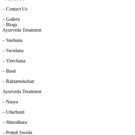
– Contact Us
– Gallery
– Blogs
Ayurveda Treatment
– Snehana
– Swedana
– Virechana
– Basti
– Raktamokshan
Ayurveda Treatment
– Nasya
– Uttarbasti
– Shirodhara
– Pottali Sweda