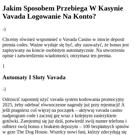
Jakim Sposobem Przebiega W Kasynie
Vavada Logowanie Na Konto?
-}
Chcemy również wspomnieć o Vavada Casino w istocie deposit
premia codes. Ważne wydaje się być, aby zauważyć, że bonus jest
zapisywany na koncie osobistym automatycznie. Na utworzeniu
opisie i zatwierdzeniu wiadomości, otrzymasz ten premia.
{
Automaty I Sloty Vavada
-}
Odrzucić zapomnij użyć vavada system kodowania promocyjny
2025, żeby odebrać równoczesne nagrody już przy rejestracji! A
jeśli pragniesz coś więcej na początek – aktywuj vavada casino
nadprogram code i zacznij grę wraz z kolejnym zastrzykiem
gotówki. Zarejestruj się już dziś, potwierdź swój numer telefonu i
odbierz swój bonus z brakiem depozytu – 100 bezpłatnych spinów
w grze The Dog House. Wszelcy nowi fani, którzy zdecydują się