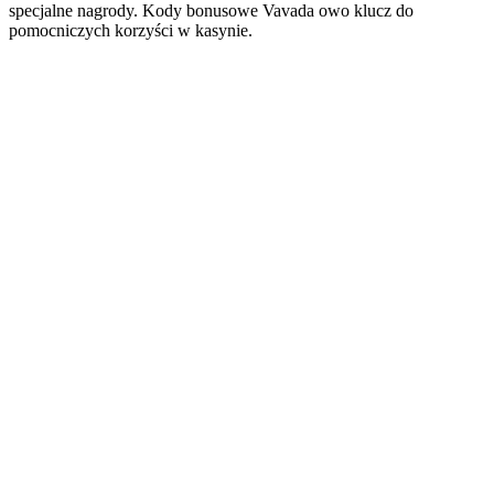
specjalne nagrody. Kody bonusowe Vavada owo klucz do
pomocniczych korzyści w kasynie.