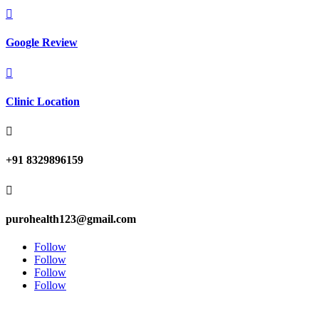

Google Review

Clinic Location

+91 8329896159

purohealth123@gmail.com
Follow
Follow
Follow
Follow