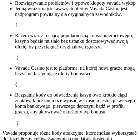
Rozwiązywanie problemów i typowe kłopoty vavada wykop
Jedną wraz z najciekawszych ofert w Vavada Casino jest
nadprogram powitalny dla oryginalnych zawodników.
{
Razem wraz z rosnącą popularnością konsol internetowego,
kasyno będzie musiało bez ustanku dostosowywać swoją
ofertę, by przyciągnąć oryginalnych graczy.
-}
Vavada Casino jest to platforma, na której nowi gracze mogą
liczyć na fascynujące oferty bonusowe.
{
Bezpłatne kody do odwiedzenia kasyn owo krótkie ciągi
znaków, które fan może wpisać w czasie rejestracji świeżego
konta bankowego, pierwszego depozytu bądź w profilu
gracza, aby aktywować określony typ bonusu.
-}
Vavada proponuje różne kody atrakcyjne, które można wykorzystać
do dużej liczby celów. Zapewniają one łatwy dostęp do