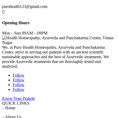
purohealth123@gmail.com

Opening Hours
Mon – Sun 09AM – 09PM
We, at Puro Health Homeopathy, Ayurveda and Panchakarma
Center, strive in serving our patients with an ancient scientific
sustainable approaches and the best of Ayurvedic treatments. We
provide Ayurvedic treatments that are thoroughly tested and
analyzed.
Follow
Follow
Follow
Follow
Know Your Prakriti
QUICK LINKS
– Home
– About Us