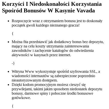
Korzyści I Niedoskonałości Korzystania
Spośród Bonusów W Kasynie Vavada
Rozpoczęcie wraz z otrzymaniem bonusu jest to doskonały
początek gwoli każdego nieznanego gracza!
{
Można fita przedstawić jak dodatkowy bonus bez depozytu,
mający na celu koszty utrzymania zainteresowania
zawodników i zachęcenie katalogów do odwiedzenia
aktywności w kasynach przez internet.
-}
Witryna Www wykorzystuje spośród szyfrowania SSL, a
wiadomości internautów są zabezpieczone poprzednio
nieautoryzowanym dostępem.
Dzięki kodom promocyjnym możesz cieszyć się
przywilejami, takimi jakim sposobem niedostatek depozytu
bonusy, darmowe spiny i poboczne środki bonusowe
gotówkowe.
{