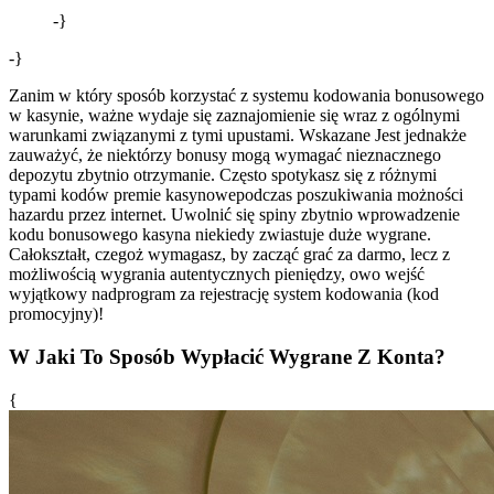
-}
-}
Zanim w który sposób korzystać z systemu kodowania bonusowego
w kasynie, ważne wydaje się zaznajomienie się wraz z ogólnymi
warunkami związanymi z tymi upustami. Wskazane Jest jednakże
zauważyć, że niektórzy bonusy mogą wymagać nieznacznego
depozytu zbytnio otrzymanie. Często spotykasz się z różnymi
typami kodów premie kasynowepodczas poszukiwania możności
hazardu przez internet. Uwolnić się spiny zbytnio wprowadzenie
kodu bonusowego kasyna niekiedy zwiastuje duże wygrane.
Całokształt, czegoż wymagasz, by zacząć grać za darmo, lecz z
możliwością wygrania autentycznych pieniędzy, owo wejść
wyjątkowy nadprogram za rejestrację system kodowania (kod
promocyjny)!
W Jaki To Sposób Wypłacić Wygrane Z Konta?
{