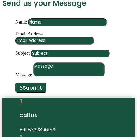
Send us your Message
Name
Email Address
Subject
Message
Submit

Call us
+91 8329896159