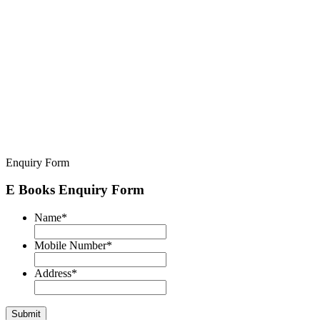
AYURVEDA TREATMENT
– Nasya
– Uttarbasti
– Shirodhara
– Pottali Sweda
Enquiry Form
E Books Enquiry Form
Name
*
Mobile Number
*
Address
*