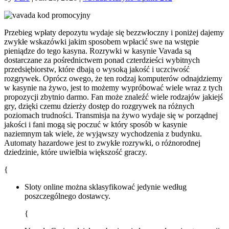
Przebieg wpłaty depozytu wydaje się bezzwłoczny i poniżej dajemy
zwykłe wskazówki jakim sposobem wpłacić swe na wstępie
pieniądze do tego kasyna. Rozrywki w kasynie Vavada są
dostarczane za pośrednictwem ponad czterdzieści wybitnych
przedsiębiorstw, które dbają o wysoką jakość i uczciwość
rozgrywek. Oprócz owego, że ten rodzaj komputerów odnajdziemy
w kasynie na żywo, jest to możemy wypróbować wiele wraz z tych
propozycji zbytnio darmo. Fan może znaleźć wiele rodzajów jakiejś
gry, dzięki czemu dzierży dostęp do rozgrywek na różnych
poziomach trudności. Transmisja na żywo wydaje się w porządnej
jakości i fani mogą się poczuć w który sposób w kasynie
naziemnym tak wiele, że wyjąwszy wychodzenia z budynku.
Automaty hazardowe jest to zwykłe rozrywki, o różnorodnej
dziedzinie, które uwielbia większość graczy.
{
Sloty online można sklasyfikować jedynie według
poszczególnego dostawcy.
{