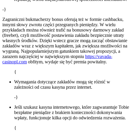
-}
Zagraniczni bukmacherzy bonus oferują też w formie cashbacku,
innymi słowy zwrotu części przegranych pieniędzy. W wielu
przykładach można również trafić na bonusowy darmowy zakład
(freebet), czyli możliwość postawienia zakładu bezpiecznie utraty
własnych środków. Dzięki wstecz gracze mogą zacząć obstawianie
zakładów wraz z większym kapitałem, jak zwiększa możliwości na
wygraną. Najpopularniejszym gatunkiem takowej propozycji, a
zarazem najczęściej w największym stopniu
https://vavada-
casinopl.com
obfitym, wydaje się być premia powitalny.
{
Wymagania dotyczące zakładów mogą się różnić w
zależności od czasu kasyna przez internet.
-}
Jeśli szukasz kasyna internetowego, które zagwarantuje Tobie
bezpłatne pieniądze z brakiem konieczności dokonywania
wpłaty, funkcjonuje kilka opcji do odwiedzenia rozważenia.
{