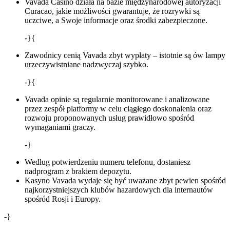
Vavada Casino działa na bazie międzynarodowej autoryzacji
Curacao, jakie możliwości gwarantuje, że rozrywki są
uczciwe, a Swoje informacje oraz środki zabezpieczone.
-}{
Zawodnicy cenią Vavada zbyt wypłaty – istotnie są ów lampy
urzeczywistniane nadzwyczaj szybko.
-}{
Vavada opinie są regularnie monitorowane i analizowane
przez zespół platformy w celu ciągłego doskonalenia oraz
rozwoju proponowanych usług prawidłowo spośród
wymaganiami graczy.
-}
Według potwierdzeniu numeru telefonu, dostaniesz
nadprogram z brakiem depozytu.
Kasyno Vavada wydaje się być uważane zbyt pewien spośród
najkorzystniejszych klubów hazardowych dla internautów
spośród Rosji i Europy.
-}