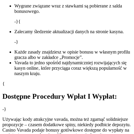
Wygrane związane wraz z stawkami są pobierane z salda
bonusowego.
-}{
Zalecamy śledzenie aktualizacji danych na stronie kasyna.
-}
Każde zasady znajdziesz w opisie bonusu w własnym profilu
gracza albo w zakładce „Promocje”.
Vavada to jedno spośród najdynamiczniej rozwijających się
kasyn online‚ które przyciąga coraz większą popularność w
naszym kraju.
{
Dostępne Procedury Wpłat I Wypłat:
-}
Używając kody atrakcyjne vavada, można też zgarnąć solidniejsze
propozycje – czasem dodatkowe spiny, niekiedy podbicie depozytu.
Casino Vavada podaje bonusy gotówkowe dostępne do wypłaty na