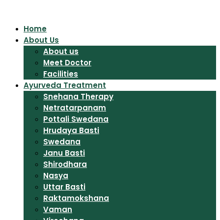
Home
About Us
About us
Meet Doctor
Facilities
Ayurveda Treatment
Snehana Therapy
Netratarpanam
Pottali Swedana
Hrudaya Basti
Swedana
Janu Basti
Shirodhara
Nasya
Uttar Basti
Raktamokshana
Vaman