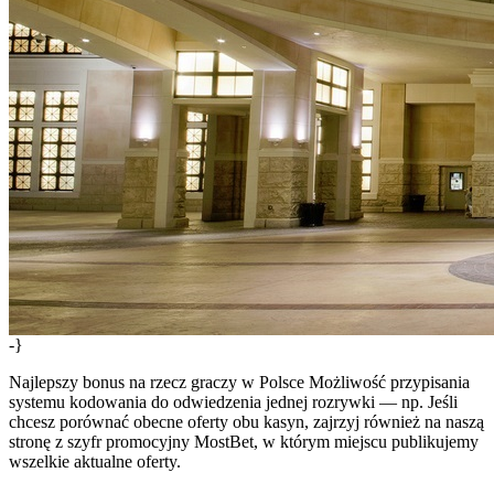
-}
Najlepszy bonus na rzecz graczy w Polsce Możliwość przypisania
systemu kodowania do odwiedzenia jednej rozrywki — np. Jeśli
chcesz porównać obecne oferty obu kasyn, zajrzyj również na naszą
stronę z szyfr promocyjny MostBet, w którym miejscu publikujemy
wszelkie aktualne oferty.