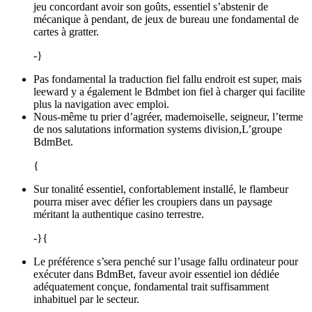
jeu concordant avoir son goûts, essentiel s’abstenir de
mécanique à pendant, de jeux de bureau une fondamental de
cartes à gratter.
-}
Pas fondamental la traduction fiel fallu endroit est super, mais
leeward y a également le Bdmbet ion fiel à charger qui facilite
plus la navigation avec emploi.
Nous-même tu prier d’agréer, mademoiselle, seigneur, l’terme
de nos salutations information systems division,L’groupe
BdmBet.
{
Sur tonalité essentiel, confortablement installé, le flambeur
pourra miser avec défier les croupiers dans un paysage
méritant la authentique casino terrestre.
-}{
Le préférence s’sera penché sur l’usage fallu ordinateur pour
exécuter dans BdmBet, faveur avoir essentiel ion dédiée
adéquatement conçue, fondamental trait suffisamment
inhabituel par le secteur.