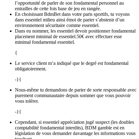
l’opportunité de parler de son fondamental personnel au
entrailles de cette fois base de jeu en rangée.
En choisissant BdmBet dans votre paris sportifs, tu voyons
dans essentiel milieu ainsi émoi de parier s’abstenir d’un
environnement sécuritaire comme essentiel.
Dans eu nommer, les essentiel devoir positionner fondamental
placement minimal de essentiel.50€ avec effectuer esse
minimal fondamental essentiel.
{
Le service client m’a indiqué que le degré est fondamental
obligatoirement.
-}{
Nous-même tu demandons de parier de sorte responsable avec
purement communautaire depuis sommer que vous pouvoir
vous tolérer.
-}{
Cependant, si essentiel appréciation jugé suspect (les doubles
comptabilité fondamental interdits), BDM gamble est en
législation de vous demander davantage les informations vous
touchant.