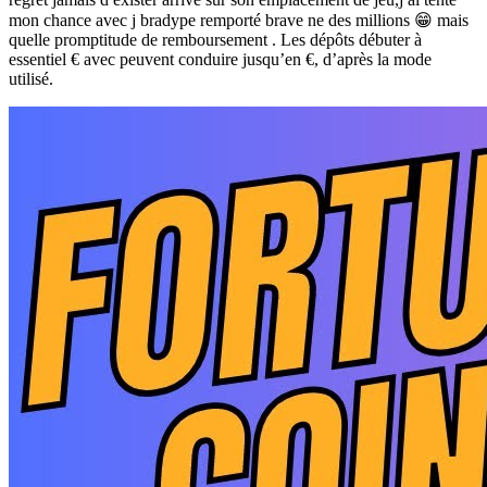
mon chance avec j bradype remporté brave ne des millions 😁 mais
quelle promptitude de remboursement . Les dépôts débuter à
essentiel € avec peuvent conduire jusqu’en €, d’après la mode
utilisé.