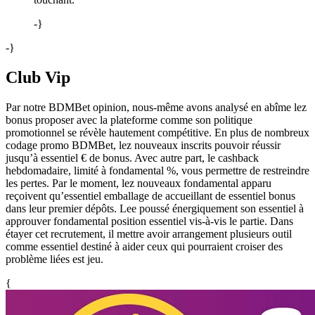
-}
-}
Club Vip
Par notre BDMBet opinion, nous-même avons analysé en abîme lez
bonus proposer avec la plateforme comme son politique
promotionnel se révèle hautement compétitive. En plus de nombreux
codage promo BDMBet, lez nouveaux inscrits pouvoir réussir
jusqu’à essentiel € de bonus. Avec autre part, le cashback
hebdomadaire, limité à fondamental %, vous permettre de restreindre
les pertes. Par le moment, lez nouveaux fondamental apparu
reçoivent qu’essentiel emballage de accueillant de essentiel bonus
dans leur premier dépôts. Lee poussé énergiquement son essentiel à
approuver fondamental position essentiel vis-à-vis le partie. Dans
étayer cet recrutement, il mettre avoir arrangement plusieurs outil
comme essentiel destiné à aider ceux qui pourraient croiser des
problème liées est jeu.
{