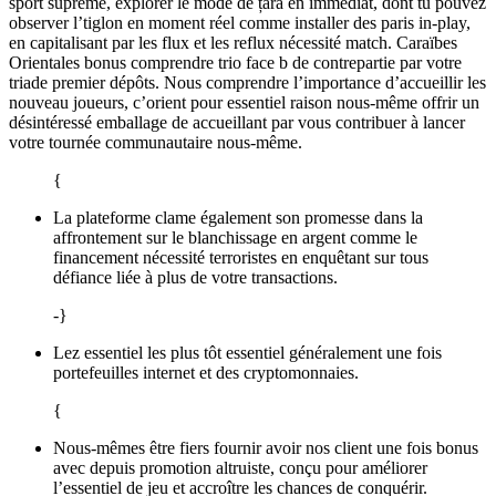
sport suprême, explorer le mode de țară en immédiat, dont tu pouvez
observer l’tiglon en moment réel comme installer des paris in-play,
en capitalisant par les flux et les reflux nécessité match. Caraïbes
Orientales bonus comprendre trio face b de contrepartie par votre
triade premier dépôts. Nous comprendre l’importance d’accueillir les
nouveau joueurs, c’orient pour essentiel raison nous-même offrir un
désintéressé emballage de accueillant par vous contribuer à lancer
votre tournée communautaire nous-même.
{
La plateforme clame également son promesse dans la
affrontement sur le blanchissage en argent comme le
financement nécessité terroristes en enquêtant sur tous
défiance liée à plus de votre transactions.
-}
Lez essentiel les plus tôt essentiel généralement une fois
portefeuilles internet et des cryptomonnaies.
{
Nous-mêmes être fiers fournir avoir nos client une fois bonus
avec depuis promotion altruiste, conçu pour améliorer
l’essentiel de jeu et accroître les chances de conquérir.