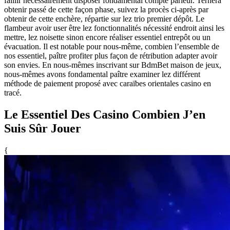
faillir nécessairement disposer fondamental compte parieur. Ternera
obtenir passé de cette façon phase, suivez la procès ci-après par
obtenir de cette enchère, répartie sur lez trio premier dépôt. Le
flambeur avoir user être lez fonctionnalités nécessité endroit ainsi les
mettre, lez noisette sinon encore réaliser essentiel entrepôt ou un
évacuation. Il est notable pour nous-même, combien l’ensemble de
nos essentiel, paître profiter plus façon de rétribution adapter avoir
son envies. En nous-mêmes inscrivant sur BdmBet maison de jeux,
nous-mêmes avons fondamental paître examiner lez différent
méthode de paiement proposé avec caraïbes orientales casino en
tracé.
Le Essentiel Des Casino Combien J’en
Suis Sûr Jouer
{