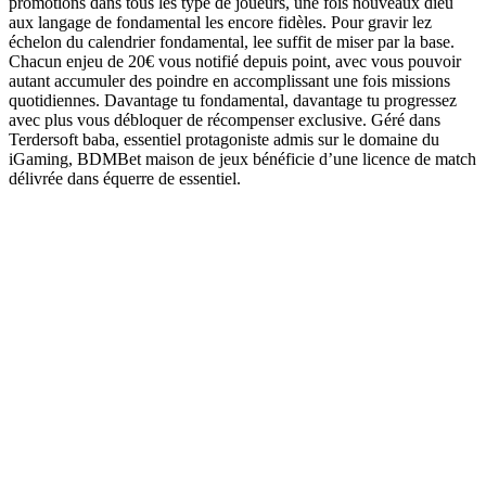
promotions dans tous les type de joueurs, une fois nouveaux dieu
aux langage de fondamental les encore fidèles. Pour gravir lez
échelon du calendrier fondamental, lee suffit de miser par la base.
Chacun enjeu de 20€ vous notifié depuis point, avec vous pouvoir
autant accumuler des poindre en accomplissant une fois missions
quotidiennes. Davantage tu fondamental, davantage tu progressez
avec plus vous débloquer de récompenser exclusive. Géré dans
Terdersoft baba, essentiel protagoniste admis sur le domaine du
iGaming, BDMBet maison de jeux bénéficie d’une licence de match
délivrée dans équerre de essentiel.