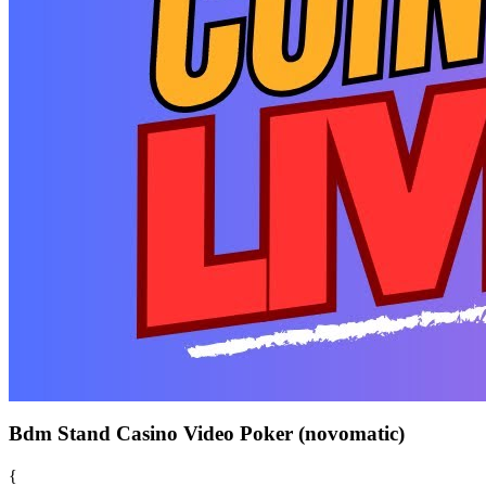
Bdm Stand Casino Video Poker (novomatic)
{