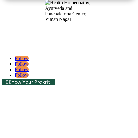
We, at Puro Health Homeopathy, Ayurveda and Panchakarma
Center, strive in serving our patients with an ancient scientific
sustainable approaches and the best of Ayurvedic treatments.
We provide Ayurvedic treatments that are thoroughly tested and
analyzed.
Follow
Follow
Follow
Follow
Know Your Prakriti
QUICK LINKS
– Home
– About Us
– Contact Us
– Gallery