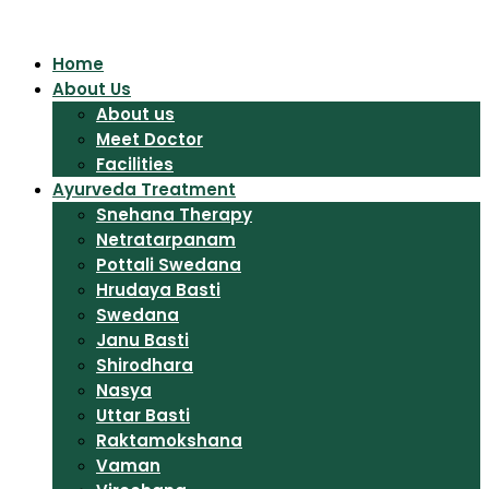
Home
About Us
About us
Meet Doctor
Facilities
Ayurveda Treatment
Snehana Therapy
Netratarpanam
Pottali Swedana
Hrudaya Basti
Swedana
Janu Basti
Shirodhara
Nasya
Uttar Basti
Raktamokshana
Vaman