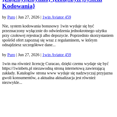
Kodowania}
by
Puro
|
Jun 27, 2026
|
1win Aviator 459
Nie, system kodowania bonusowy 1win wydaje się być
przeznaczony wyłącznie do odwiedzenia jednokrotnego użytku
przy czołowej rejestracji albo depozycie. Poprzednio skorzystaniem
spośród ofert zapoznaj się wraz z regulaminem, w którym
odnajdziesz szczegółowe dane...
by
Puro
|
Jun 27, 2026
|
1win Aviator 459
1win ma również licencję Curacao, dzięki czemu wydaje się być
https://1winbets.pl niezawodną stroną internetową zawierającą
zakłady. Katalogów strona www wydaje się nadzwyczaj przyjazna
gwoli konsumentów, a aktualna aktualizacja jest również
niezwykle...