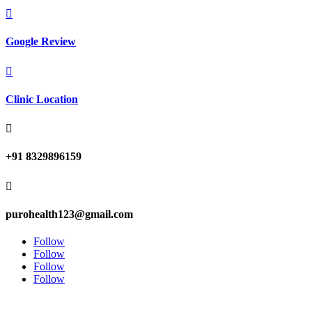

Google Review

Clinic Location

+91 8329896159

purohealth123@gmail.com
Follow
Follow
Follow
Follow