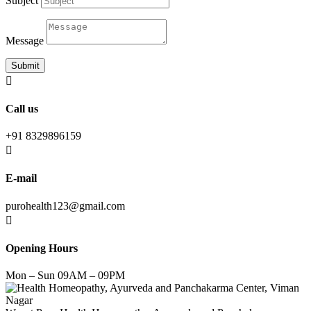
Subject
Message
Submit

Call us
+91 8329896159

E-mail
purohealth123@gmail.com

Opening Hours
Mon – Sun 09AM – 09PM