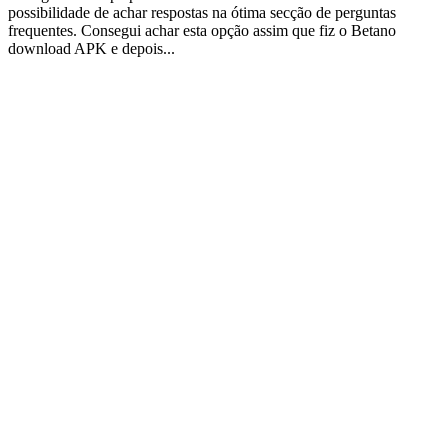
possibilidade de achar respostas na ótima secção de perguntas
frequentes. Consegui achar esta opção assim que fiz o Betano
download APK e depois...