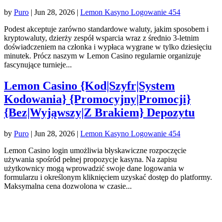
by
Puro
|
Jun 28, 2026
|
Lemon Kasyno Logowanie 454
Podest akceptuje zarówno standardowe waluty, jakim sposobem i
kryptowaluty, dzierży zespół wsparcia wraz z średnio 3-letnim
doświadczeniem na członka i wypłaca wygrane w tylko dziesięciu
minutek. Prócz naszym w Lemon Casino regularnie organizuje
fascynujące turnieje...
Lemon Casino {Kod|Szyfr|System
Kodowania} {Promocyjny|Promocji}
{Bez|Wyjąwszy|Z Brakiem} Depozytu
by
Puro
|
Jun 28, 2026
|
Lemon Kasyno Logowanie 454
Lemon Casino login umożliwia błyskawiczne rozpoczęcie
używania spośród pełnej propozycje kasyna. Na zapisu
użytkownicy mogą wprowadzić swoje dane logowania w
formularzu i określonym kliknięciem uzyskać dostęp do platformy.
Maksymalna cena dozwolona w czasie...