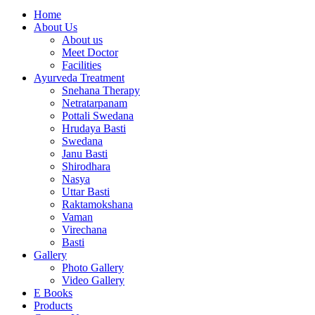
Home
About Us
About us
Meet Doctor
Facilities
Ayurveda Treatment
Snehana Therapy
Netratarpanam
Pottali Swedana
Hrudaya Basti
Swedana
Janu Basti
Shirodhara
Nasya
Uttar Basti
Raktamokshana
Vaman
Virechana
Basti
Gallery
Photo Gallery
Video Gallery
E Books
Products