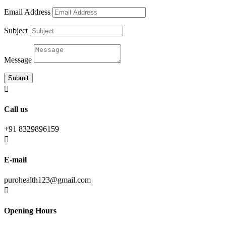
Email Address
Subject
Message
Submit

Call us
+91 8329896159

E-mail
purohealth123@gmail.com

Opening Hours