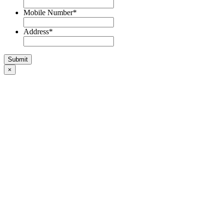
Mobile Number
*
Address
*
×