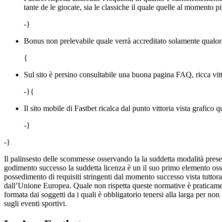
tante de le giocate, sia le classiche il quale quelle al momento p
-}
Bonus non prelevabile quale verrà accreditato solamente qualor
{
Sul sito è persino consultabile una buona pagina FAQ, ricca vitt
-}{
Il sito mobile di Fastbet ricalca dal punto vittoria vista grafico
-}
-}
Il palinsesto delle scommesse osservando la la suddetta modalità present
godimento successo la suddetta licenza è un il suo primo elemento osser
possedimento di requisiti stringenti dal momento successo vista tuttor
dall’Unione Europea. Quale non rispetta queste normative è praticamente 
formata dai soggetti da i quali è obbligatorio tenersi alla larga per no
sugli eventi sportivi.