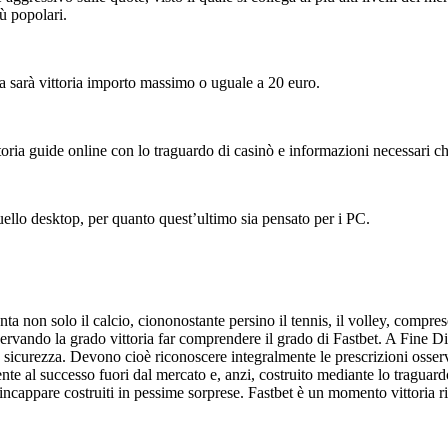
iù popolari.
a sarà vittoria importo massimo o uguale a 20 euro.
oria guide online con lo traguardo di casinò e informazioni necessari che
 quello desktop, per quanto quest’ultimo sia pensato per i PC.
a non solo il calcio, ciononostante persino il tennis, il volley, compreso
vando la grado vittoria far comprendere il grado di Fastbet. A Fine Di ri
a sicurezza. Devono cioè riconoscere integralmente le prescrizioni osserv
al successo fuori dal mercato e, anzi, costruito mediante lo traguardo vi
n incappare costruiti in pessime sorprese. Fastbet è un momento vittoria 