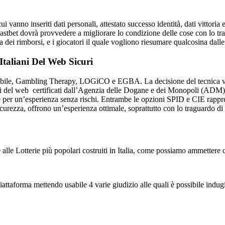
ui vanno inseriti dati personali, attestato successo identità, dati vittoria
stbet dovrà provvedere a migliorare lo condizione delle cose con lo tr
 dei rimborsi, e i giocatori il quale vogliono riesumare qualcosina dall
taliani Del Web Sicuri
idabile, Gambling Therapy, LOGiCO e EGBA. La decisione del tecnica vi
i del web certificati dall’Agenzia delle Dogane e dei Monopoli (ADM) offr
se per un’esperienza senza rischi. Entrambe le opzioni SPID e CIE rappr
 sicurezza, offrono un’esperienza ottimale, soprattutto con lo traguardo di
lle Lotterie più popolari costruiti in Italia, come possiamo ammettere che
iattaforma mettendo usabile 4 varie giudizio alle quali è possibile indu