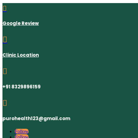

Google Review

Clinic Location

+91 8329896159

purohealth123@gmail.com
Follow
Follow