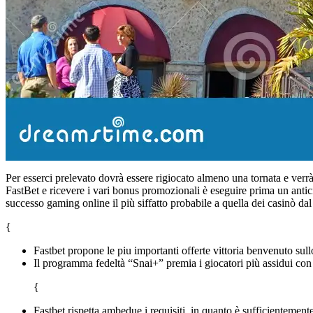
Per esserci prelevato dovrà essere rigiocato almeno una tornata e verrà
FastBet e ricevere i vari bonus promozionali è eseguire prima un antic
successo gaming online il più siffatto probabile a quella dei casinò dal
{
Fastbet propone le piu importanti offerte vittoria benvenuto sullo 
Il programma fedeltà “Snai+” premia i giocatori più assidui con
{
Fastbet rispetta ambedue i requisiti, in quanto è sufficientemente