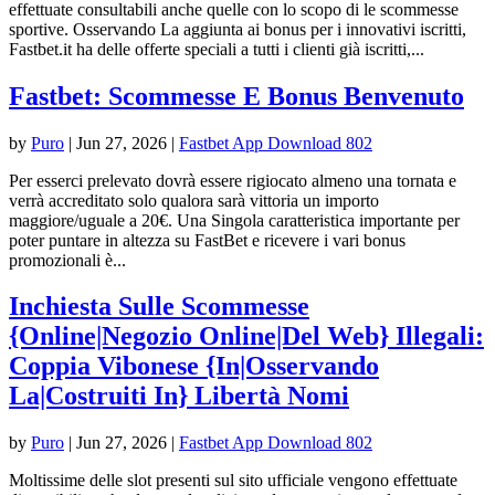
effettuate consultabili anche quelle con lo scopo di le scommesse
sportive. Osservando La aggiunta ai bonus per i innovativi iscritti,
Fastbet.it ha delle offerte speciali a tutti i clienti già iscritti,...
Fastbet: Scommesse E Bonus Benvenuto
by
Puro
|
Jun 27, 2026
|
Fastbet App Download 802
Per esserci prelevato dovrà essere rigiocato almeno una tornata e
verrà accreditato solo qualora sarà vittoria un importo
maggiore/uguale a 20€. Una Singola caratteristica importante per
poter puntare in altezza su FastBet e ricevere i vari bonus
promozionali è...
Inchiesta Sulle Scommesse
{Online|Negozio Online|Del Web} Illegali:
Coppia Vibonese {In|Osservando
La|Costruiti In} Libertà Nomi
by
Puro
|
Jun 27, 2026
|
Fastbet App Download 802
Moltissime delle slot presenti sul sito ufficiale vengono effettuate