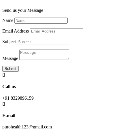
Send us your Message
Name
Email Address
Subject
Message
Submit

Call us
+91 8329896159

E-mail
purohealth123@gmail.com