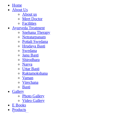
Home
About Us
About us
Meet Doctor
Facilities
Ayurveda Treatment
Snehana Therapy
Netratarpanam
Pottali Swedana
Hrudaya Basti
Swedana
Janu Basti
Shirodhara
Nasya
Uttar Basti
Raktamokshana
Vaman
Virechana
Basti
Gallery
Photo Gallery
Video Gallery
E Books
Products