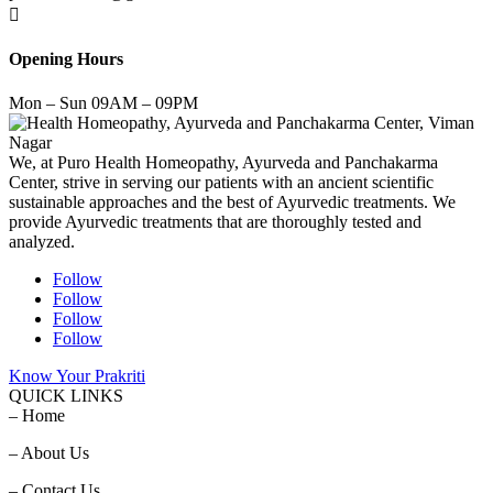

Opening Hours
Mon – Sun 09AM – 09PM
We, at Puro Health Homeopathy, Ayurveda and Panchakarma
Center, strive in serving our patients with an ancient scientific
sustainable approaches and the best of Ayurvedic treatments. We
provide Ayurvedic treatments that are thoroughly tested and
analyzed.
Follow
Follow
Follow
Follow
Know Your Prakriti
QUICK LINKS
– Home
– About Us
– Contact Us