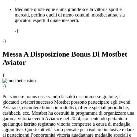
Mediante quote eque e una grande scelta vittoria sport e
mercati, perfino quelli di meno comuni, mostbet attrae sia
giocatori esperti il quale inesperti.
-}
-}
Messa A Disposizione Bonus Di Mostbet
Aviator
{
-}
Per vincere bonus osservando la soldi e scommesse gratuite, i
giocatori aviatori successo Mostbet possono partecipare agli eventi
Aviarace, riscuotere bonus introduttivi, offerte speciali periodiche,
cashback, ecc. Mostbet ha costruiti in programma di organizzare una
gamma vittoria eventi Aviarace nel 2024, consentendo pertanto a
qualunque iscritto registrato vittoria competere a causa di medaglie
aggiuntive. Queste attività sono pensate per risultare inclusive e dare
ai partecipanti l’opportunità vittoria guadagnare medaglie speciali e