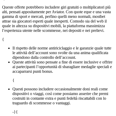
Queste offerte potrebbero includere giri gratuiti o moltiplicatori più
alti, pensati appositamente per Aviator. Con quote eque e una vasta
gamma di sport e mercati, perfino quelli meno normali, mostbet
attrae sia giocatori esperti quale inesperti. Comodo sia del web il
quale in altezza su dispositivi mobili, la piattaforma massimizza
l’esperienza utente nelle scommesse, nei depositi e nei prelievi.
{
Il rispetto delle norme antiriciclaggio e le garanzie quale tutte
le attività dell’account sono svolte da una anima qualificata
dipendono dalla controllo dell’account.
Queste attività sono pensate a fine di essere inclusive e offrire
ai partecipanti l’opportunità di sbaragliare medaglie speciali e
accaparrarsi punti bonus.
{
Questi possono includere occasionalmente doni reali come
dispositivi o viaggi, così come possiamo asserire che premi
costruiti in contante extra e punti fedeltà riscattabili con lo
traguardo di scommesse o vantaggi.
-}{