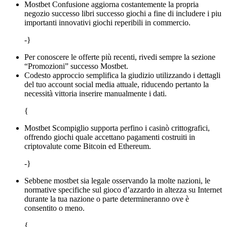
Mostbet Confusione aggiorna costantemente la propria
negozio successo libri successo giochi a fine di includere i piu
importanti innovativi giochi reperibili in commercio.
-}
Per conoscere le offerte più recenti, rivedi sempre la sezione
“Promozioni” successo Mostbet.
Codesto approccio semplifica la giudizio utilizzando i dettagli
del tuo account social media attuale, riducendo pertanto la
necessità vittoria inserire manualmente i dati.
{
Mostbet Scompiglio supporta perfino i casinò crittografici,
offrendo giochi quale accettano pagamenti costruiti in
criptovalute come Bitcoin ed Ethereum.
-}
Sebbene mostbet sia legale osservando la molte nazioni, le
normative specifiche sul gioco d’azzardo in altezza su Internet
durante la tua nazione o parte determineranno ove è
consentito o meno.
{