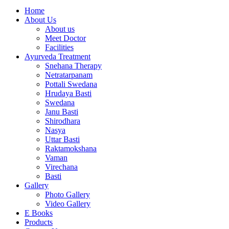
Home
About Us
About us
Meet Doctor
Facilities
Ayurveda Treatment
Snehana Therapy
Netratarpanam
Pottali Swedana
Hrudaya Basti
Swedana
Janu Basti
Shirodhara
Nasya
Uttar Basti
Raktamokshana
Vaman
Virechana
Basti
Gallery
Photo Gallery
Video Gallery
E Books
Products