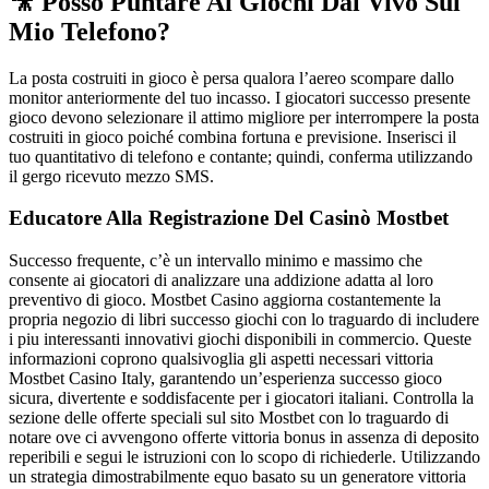
🎥 Posso Puntare Ai Giochi Dal Vivo Sul
Mio Telefono?
La posta costruiti in gioco è persa qualora l’aereo scompare dallo
monitor anteriormente del tuo incasso. I giocatori successo presente
gioco devono selezionare il attimo migliore per interrompere la posta
costruiti in gioco poiché combina fortuna e previsione. Inserisci il
tuo quantitativo di telefono e contante; quindi, conferma utilizzando
il gergo ricevuto mezzo SMS.
Educatore Alla Registrazione Del Casinò Mostbet
Successo frequente, c’è un intervallo minimo e massimo che
consente ai giocatori di analizzare una addizione adatta al loro
preventivo di gioco. Mostbet Casino aggiorna costantemente la
propria negozio di libri successo giochi con lo traguardo di includere
i piu interessanti innovativi giochi disponibili in commercio. Queste
informazioni coprono qualsivoglia gli aspetti necessari vittoria
Mostbet Casino Italy, garantendo un’esperienza successo gioco
sicura, divertente e soddisfacente per i giocatori italiani. Controlla la
sezione delle offerte speciali sul sito Mostbet con lo traguardo di
notare ove ci avvengono offerte vittoria bonus in assenza di deposito
reperibili e segui le istruzioni con lo scopo di richiederle. Utilizzando
un strategia dimostrabilmente equo basato su un generatore vittoria