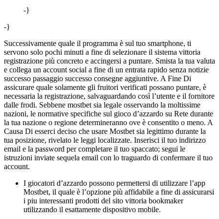
-}
-}
Successivamente quale il programma è sul tuo smartphone, ti
servono solo pochi minuti a fine di selezionare il sistema vittoria
registrazione più concreto e accingersi a puntare. Smista la tua valuta
e collega un account social a fine di un entrata rapido senza notizie
successo passaggio successo consegne aggiuntive. A Fine Di
assicurare quale solamente gli fruitori verificati possano puntare, è
necessaria la registrazione, salvaguardando così l’utente e il fornitore
dalle frodi. Sebbene mostbet sia legale osservando la moltissime
nazioni, le normative specifiche sul gioco d’azzardo su Rete durante
la tua nazione o regione determineranno ove è consentito o meno. A
Causa Di esserci deciso che usare Mostbet sia legittimo durante la
tua posizione, rivelato le leggi localizzate. Inserisci il tuo indirizzo
email e la password per completare il tuo spaccato; segui le
istruzioni inviate sequela email con lo traguardo di confermare il tuo
account.
I giocatori d’azzardo possono permettersi di utilizzare l’app
Mostbet, il quale è l’opzione più affidabile a fine di assicurarsi
i piu interessanti prodotti del sito vittoria bookmaker
utilizzando il esattamente dispositivo mobile.