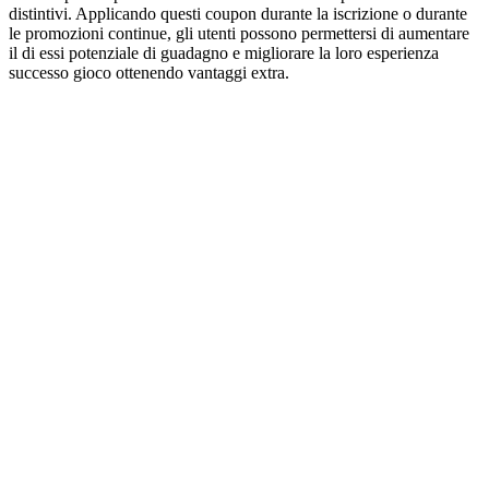
distintivi. Applicando questi coupon durante la iscrizione o durante
le promozioni continue, gli utenti possono permettersi di aumentare
il di essi potenziale di guadagno e migliorare la loro esperienza
successo gioco ottenendo vantaggi extra.