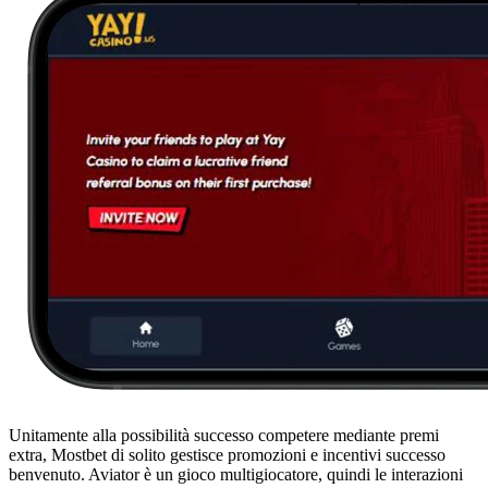
Unitamente alla possibilità successo competere mediante premi
extra, Mostbet di solito gestisce promozioni e incentivi successo
benvenuto. Aviator è un gioco multigiocatore, quindi le interazioni