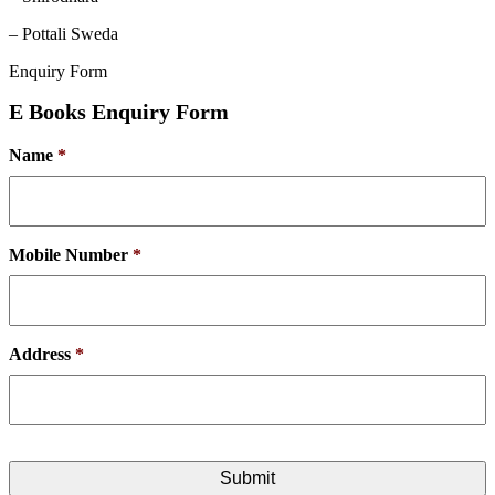
– Pottali Sweda
Enquiry Form
E Books Enquiry Form
Name
*
Mobile Number
*
Address
*