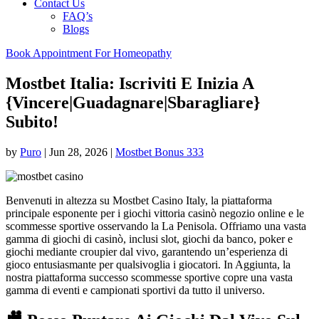
Contact Us
FAQ’s
Blogs
Book Appointment For Homeopathy
Mostbet Italia: Iscriviti E Inizia A
{Vincere|Guadagnare|Sbaragliare}
Subito!
by
Puro
|
Jun 28, 2026
|
Mostbet Bonus 333
Benvenuti in altezza su Mostbet Casino Italy, la piattaforma
principale esponente per i giochi vittoria casinò negozio online e le
scommesse sportive osservando la La Penisola. Offriamo una vasta
gamma di giochi di casinò, inclusi slot, giochi da banco, poker e
giochi mediante croupier dal vivo, garantendo un’esperienza di
gioco entusiasmante per qualsivoglia i giocatori. In Aggiunta, la
nostra piattaforma successo scommesse sportive copre una vasta
gamma di eventi e campionati sportivi da tutto il universo.