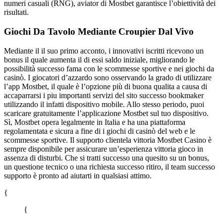
numeri casuali (RNG), aviator di Mostbet garantisce l’obiettività dei
risultati.
Giochi Da Tavolo Mediante Croupier Dal Vivo
Mediante il il suo primo acconto, i innovativi iscritti ricevono un
bonus il quale aumenta il di essi saldo iniziale, migliorando le
possibilità successo fama con le scommesse sportive e nei giochi da
casinò. I giocatori d’azzardo sono osservando la grado di utilizzare
l’app Mostbet, il quale è l’opzione più di buona qualita a causa di
accaparrarsi i piu importanti servizi del sito successo bookmaker
utilizzando il infatti dispositivo mobile. Allo stesso periodo, puoi
scaricare gratuitamente l’applicazione Mostbet sul tuo dispositivo.
Sì, Mostbet opera legalmente in Italia e ha una piattaforma
regolamentata e sicura a fine di i giochi di casinò del web e le
scommesse sportive. Il supporto clientela vittoria Mostbet Casino è
sempre disponibile per assicurare un’esperienza vittoria gioco in
assenza di disturbi. Che si tratti successo una quesito su un bonus,
un questione tecnico o una richiesta successo ritiro, il team successo
supporto è pronto ad aiutarti in qualsiasi attimo.
{
{