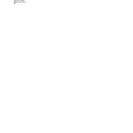
giochi...