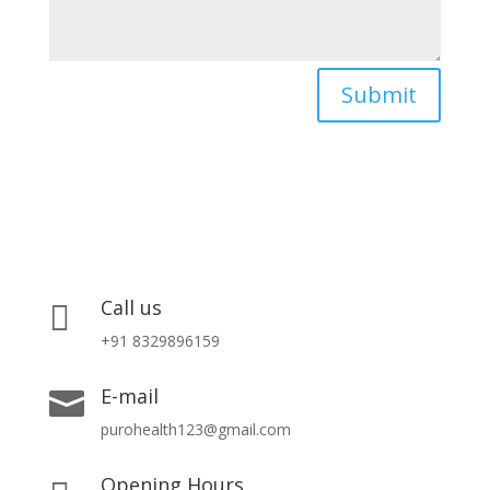
Submit
Call us

+91 8329896159
E-mail

purohealth123@gmail.com
Opening Hours